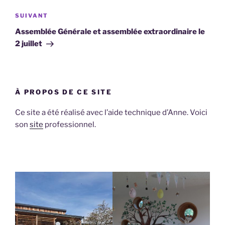
de
Article
SUIVANT
l’article
suivant
Assemblée Générale et assemblée extraordinaire le
2 juillet
À PROPOS DE CE SITE
Ce site a été réalisé avec l’aide technique d’Anne. Voici
son
site
professionnel.