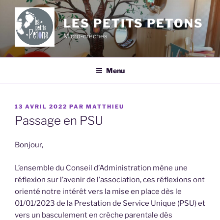
Aller
au
LES PETITS PETONS
contenu
Micro-crèches
principal
Menu
PUBLIÉ
13 AVRIL 2022
PAR
MATTHIEU
LE
Passage en PSU
Bonjour,
L’ensemble du Conseil d’Administration mène une
réflexion sur l’avenir de l’association, ces réflexions ont
orienté notre intérêt vers la mise en place dès le
01/01/2023 de la Prestation de Service Unique (PSU) et
vers un basculement en crèche parentale dès