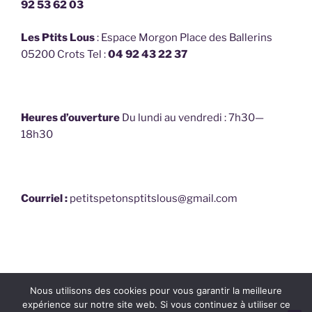
92 53 62 03
Les Ptits Lous
: Espace Morgon Place des Ballerins
05200 Crots Tel :
04 92 43 22 37
Heures d’ouverture
Du lundi au vendredi : 7h30—
18h30
Courriel :
petitspetonsptitslous@gmail.com
Facebook
E-
Nous utilisons des cookies pour vous garantir la meilleure
mail
expérience sur notre site web. Si vous continuez à utiliser ce