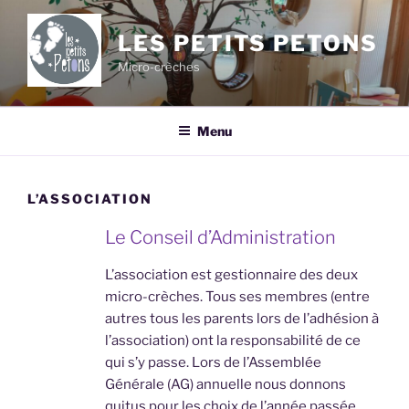
Aller
au
LES PETITS PETONS
contenu
Micro-crèches
principal
Menu
L’ASSOCIATION
Le Conseil d’Administration
L’association est gestionnaire des deux
micro-crèches. Tous ses membres (entre
autres tous les parents lors de l’adhésion à
l’association) ont la responsabilité de ce
qui s’y passe. Lors de l’Assemblée
Générale (AG) annuelle nous donnons
quitus pour les choix de l’année passée